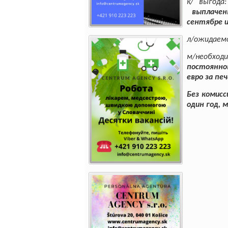
к/ выгода
:
выплачен
сентябре и
л/ожидаем
м/необход
постоянно
евро за пе
Без комисс
один год, 