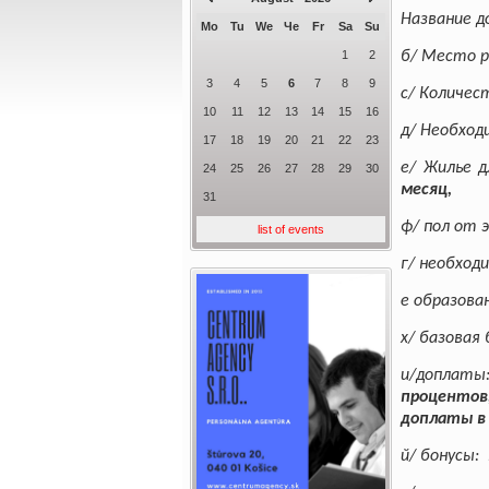
Название д
Mo
Tu
We
Че
Fr
Sa
Su
1
2
б/ Место 
3
4
5
6
7
8
9
с/ Количес
10
11
12
13
14
15
16
д/ Необхо
17
18
19
20
21
22
23
е/ Жилье д
24
25
26
27
28
29
30
месяц,
31
ф/ пол от 
list of events
г/ необход
е образова
х/ базовая
и/доплаты
процентов
доплаты в
й/ бонусы
: