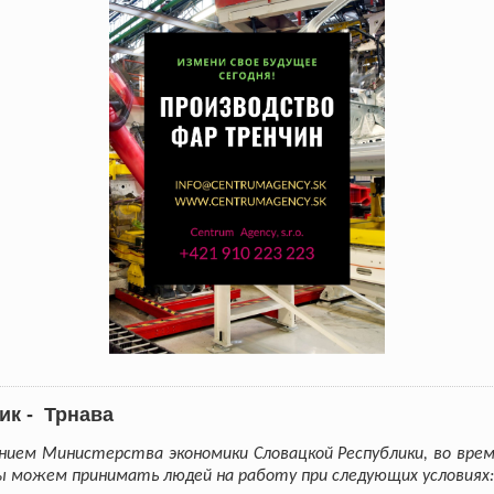
ик - Трнава
нием Министерства экономики Словацкой Республики, во вре
ы можем принимать людей на работу при следующих условиях