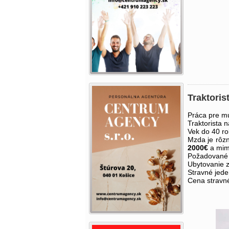
Traktoris
Práca pre m
Traktorista n
Vek do 40 ro
Mzda je rôzn
2000€
a mim
Požadované d
Ubytovanie 
Stravné jede
Cena stravn