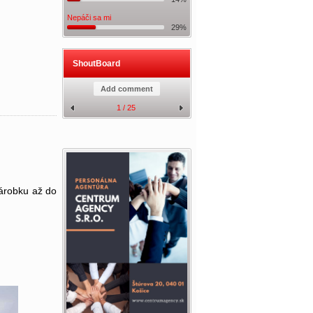
Nepáči sa mi
29%
ShoutBoard
Add comment
1 / 25
zárobku až do