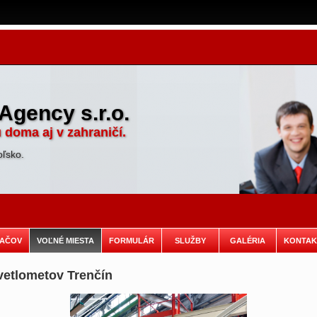
Agency s.r.o.
 doma aj v zahraničí.
oľsko.
ZAČOV
VOĽNÉ MIESTA
FORMULÁR
SLUŽBY
GALÉRIA
KONTAK
vetlometov Trenčín