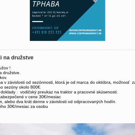
ti na družstve
užov !
a družstve.
kov.
a v závislosti od sezónnosti, ktorá je od marca do októbra, možnosť 
o sezóny okolo 800€.
oklady : vodičský preukaz na traktor a pracovné skúsenosti.
zabezpečené v cene 30€/mesiac
n, alebo dva krát denne v závislosti od odpracovaných hodín.
ého 30€/mesiac za osobu