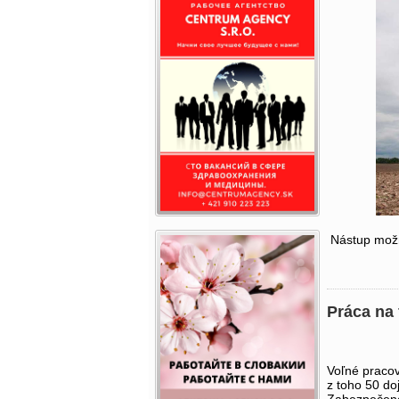
Nástup možn
Práca na
Voľné pracov
z toho 50 doj