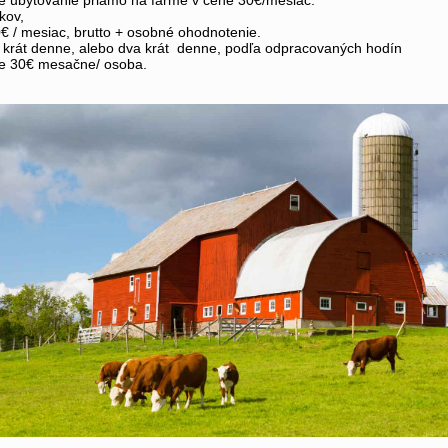
 ubytovanie priamo na farme v cene 30€/mesiac.
kov,
€ / mesiac, brutto + osobné ohodnotenie.
 krát denne, alebo dva krát denne, podľa odpracovaných hodín
ne 30€ mesačne/ osoba.