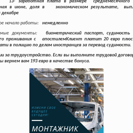
13- заработная плата в размере среднемесячного 
ная в июне, доля в экономическом результате, выпл
 декабре
ое начало работы
:
немедленно
имые документы
:
биометрический паспорт, судимость
го проживания с апостилемКлиент платит 20 евро плюс
чати в полицию по делам иностранцев за перевод судимости.
ии за трудоустройство. Если вы выполните трудовой догово
мы вернем вам 193 евро в качестве бонуса.