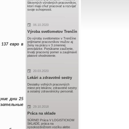
šikovných výrobných pracovníkov,
ktorí majú chuť pracovať a rozvíjať
svoje schopnosti.
06.10.2020
Výroba svetlometov Trenčín
Do výroby svetlometov v Trenčíne
prijímame pracovníkov mužov aj
137 евро в
ženy na prácu v 3 zmennej
prevádzke. Ponúkame zaučenie,
trvalý pracovný pomer a zaujímavé
platové ohodnotenie.
20.03.2020
Lekári a zdravotné sestry
Desiatky voľných pracovných
miest pre lekárov, zdravotné sestry
a ostatný zdravotnícky personál.
дние дни 25
язательные
29.10.2018
Práca na sklade
SÚRNE! Práca V LOGISTICKOM
SKLADE, práca na
vysokozdvižnom vozíku alebo