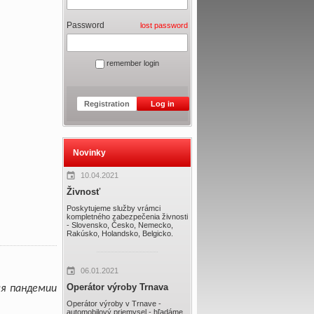
Password
lost password
remember login
Registration
Log in
Novinky
10.04.2021
Živnosť
Poskytujeme služby vrámci
kompletného zabezpečenia živnosti
- Slovensko, Česko, Nemecko,
Rakúsko, Holandsko, Belgicko.
06.01.2021
Operátor výroby Trnava
мя пандемии
:
Operátor výroby v Trnave -
automobilový priemysel - hľadáme