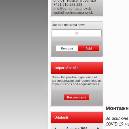
040 01 Košice, Slovensko
+421 910 223 223
info@centrumagency.sk
work@centrumagency.sk
Receive the latest news
Remove
Add
Odporučte nás
Share the positive experience of
our cooperation and recommend us
to your friends and acquaintances:
Recommend
Монтажн
Udalosti
За исключе
C
OVID 19 м
August - 2026