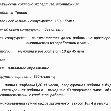
олжности согласно экспертизе
:
Монтажник
работы
:
Трнава
тво необходимых сотрудников
:
150 и более
димый опыт сотрудника
:
без опыта
ля сотрудников
:
выплачивается долей работника вразмере 
 вычитается из заработной платы
этого
:
мужчина в возрасте от 18 до 45 лет
имо
ние
:
начальное образование
 брутто-зарплата
:
850 €/месяц
:
ночная надбавка1,60 €) часов, сверхурочная работа в бу
, сверхурочная работа в выходные 40 процентов плюс об
 соответствии
с графиком работы
максимальная сумма индивидуального взноса 185 € в месяц