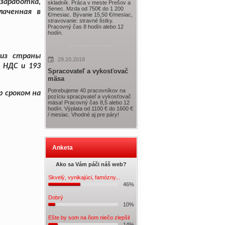
заработка,
skladník. Práca v meste Prešov a
Senec. Mzda od 750€ do 1 200
аченная в
€/mesiac. Bývanie 15,50 €/mesiac,
stravovanie: stravné lístky.
Pracovný čas 8 hodín alebo 12
hodín.
 из страны
29.10.2018
 НДС и 193
Spracovateľ a vykosťovač
mäsa
Potrebujeme 40 pracovníkov na
р сроком на
pozíciu spracpvateľ a vykosťovač
mäsa! Pracovný čas 8,5 alebo 12
hodín. Výplata od 1100 € do 1600 €
/ mesiac. Vhodné aj pre páry!
Anketa
Ako sa Vám páči náš web?
Skvelý, vynikajúci, famózny...
46%
Dobrý
10%
Ešte by som na ňom niečo zlepšil
14%