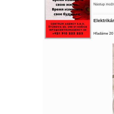
Nástup možn
Elektriká
Hľadáme 20 