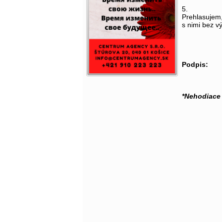
5.
Prehlasujem
s nimi bez v
Po
*Nehodiace 