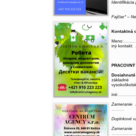
Identifikácia
Fajčiar* – Ne
Kontaktná 
Meno:.......
iný kontakt:
PRACOVNÝ
Dosiahnuté
základné 
vysokoškols
iné:...............
Zameranie 
………
Doplnkové v
Zame
……………............