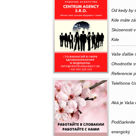
Od kedy by s
Kde máte zá
Skúsenosti v 
Kde
……………………
Vaše ďalšie 
Ohodnoťte s
Referencie p
Telefónne čí
Aká je Vaša
b) bez 
Podčiarknite 
energický 