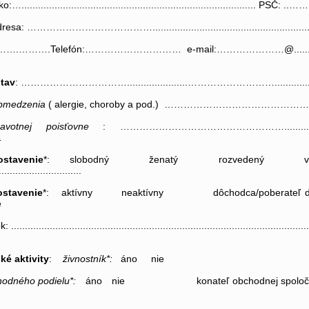
:…..................................................................................... 
esa: …………………………………...........................................................
….……….Telefón:………………………… e-mail:…………………@.......
stav
: ……………………………......................……………………….................
obmedzenia
( alergie, choroby a pod.) ………………………………………….....
votnej poisťovne
: ……………………………………………..........
…
stavenie
*: slobodný ženatý rozvedený
.............................
ostavenie
*: aktívny neaktívny dôchodca/poberateľ d
nie
.........................................................................................................
ké aktivity
:
živnostník*:
áno nie
hodného podielu*:
áno nie konateľ obchodnej spoločno