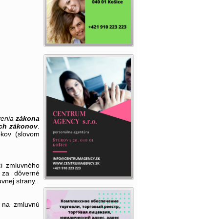
venia
zákona
ých zákonov
.
okov (slovom
ci zmluvného
 za dôverné
vnej strany.
k na zmluvnú