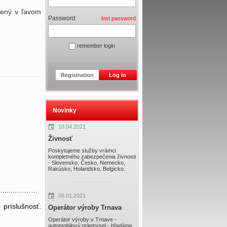
dený v ľavom
Password
lost password
remember login
Registration
Log in
Novinky
10.04.2021
Živnosť
Poskytujeme služby vrámci
kompletného zabezpečenia živnosti
- Slovensko, Česko, Nemecko,
Rakúsko, Holandsko, Belgicko.
...........………
06.01.2021
íslušnosť:
Operátor výroby Trnava
Operátor výroby v Trnave -
automobilový priemysel - hľadáme