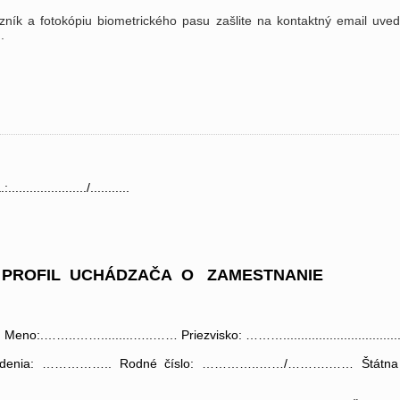
azník a fotokópiu biometrického pasu zašlite na kontaktný email uve
.
.................../...........
 PROFIL UCHÁDZAČA O ZAMESTNANIE
..... Meno:.……..…….........…..…… Priezvisko: ………..............................
odenia: …………….. Rodné číslo: …………..……/……….…… Štátna pr