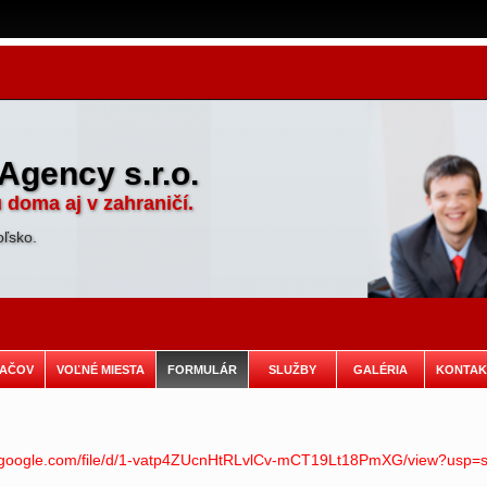
Agency s.r.o.
 doma aj v zahraničí.
oľsko.
ZAČOV
VOĽNÉ MIESTA
FORMULÁR
SLUŽBY
GALÉRIA
KONTAK
ve.google.com/file/d/1-vatp4ZUcnHtRLvlCv-mCT19Lt18PmXG/view?usp=s