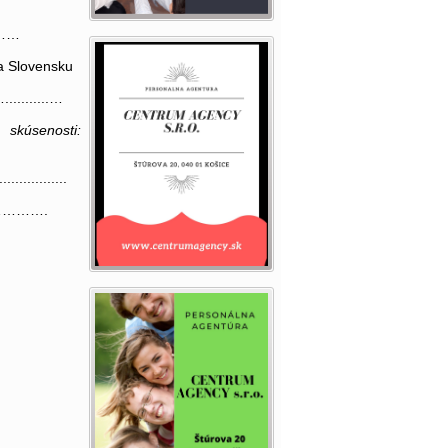
……
 Slovensku
......…
sti:
.................
……….