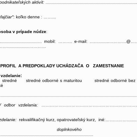
 podnikateľských aktivít
:
..........................................................................
fajčiar*:
koľko denne : ………
osoba v prípade núdze
:
..................................… mobil: …….… e-mail: …….........
 ……..................…………
 PROFIL A PREDPOKLADY UCHÁDZAČA O ZAMESTNANIE
 vzdelanie
:
stredné stredné odborné s maturitou stredné odborné be
ké
...............................................................................................................
/ odbor vzdelania
:
………………………………………………………………
zdelanie
:
rekvalifikačný kurz, opatrovateľský kurz, iné:…………….............
ranie doplnkového vzdel
...................................................................