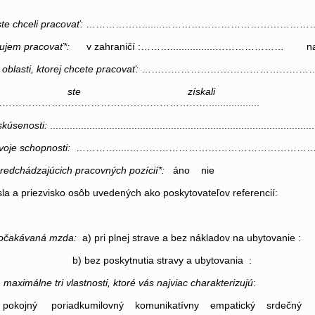
te chceli pracovať:
………………......………………………………………
ujem pracovať*:
v zahraničí :………................………………… na
oblasti, ktorej chcete pracovať:
……………………………………………….....
 ste získali skúseno
…………………………………………………..................
skúsenosti:
..............................................................................................
voje schopnosti:
………….....…………………………………………………
redchádzajúcich pracovných pozícií*:
áno nie
sla a priezvisko osôb uvedených ako poskytovateľov referencií:
 očakávaná mzda:
a) pri plnej strave a bez nákladov na ubytovanie :
poskytnutia stravy a ubytovania :
maximálne tri vlastnosti, ktoré vás najviac charakterizujú
:
pokojný poriadkumilovný komunikatívny empatický srdečný