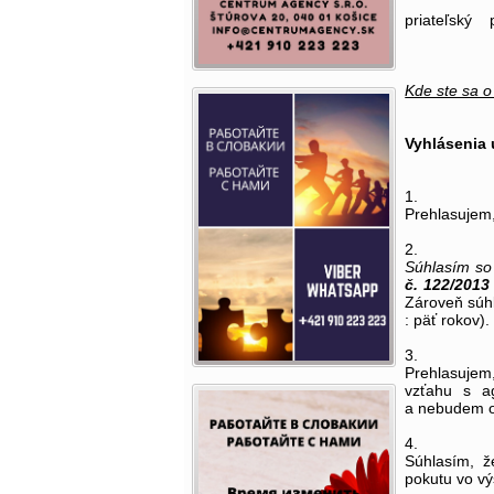
priateľský 
Kde ste sa o
Vyhlásenia
1.
Prehlasujem,
2.
Súhlasím so
č. 122/2013
Zároveň súh
: päť rokov).
3.
Prehlasujem
vzťahu s a
a nebudem o 
4.
Súhlasím, ž
pokutu vo vý