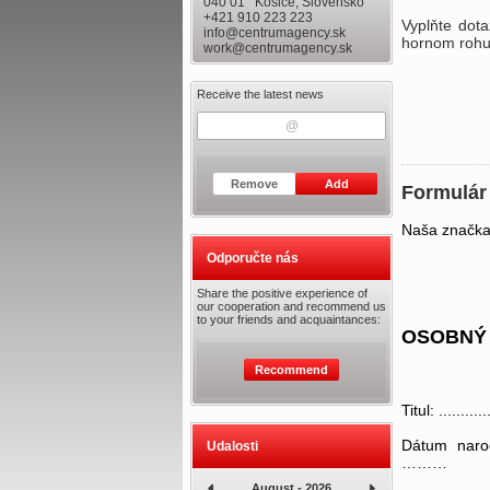
040 01 Košice, Slovensko
+421 910 223 223
Vyplňte dot
info@centrumagency.sk
hornom rohu
work@centrumagency.sk
Receive the latest news
Remove
Add
Formulár
Naša značka.:...
Odporučte nás
Share the positive experience of
our cooperation and recommend us
to your friends and acquaintances:
OSOBNÝ
Recommend
Titul: .......
Dátum nar
Udalosti
………
August - 2026