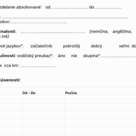
zdelanie absolvované:
od……………………... do..………………
:
.......................................................................................................
rokov:
.............................................
nalosti
: ……………...........................……..
(nemčina, angličtina, 
 iné)
sti jazykov*
: začiatočník pokročilý dobrý veľmi do
učnosti
: vodičský preukaz*: áno nie skupina*: …………….............
prax cca km: …………………….
kúsenosti:
Od – Do
Pozícia