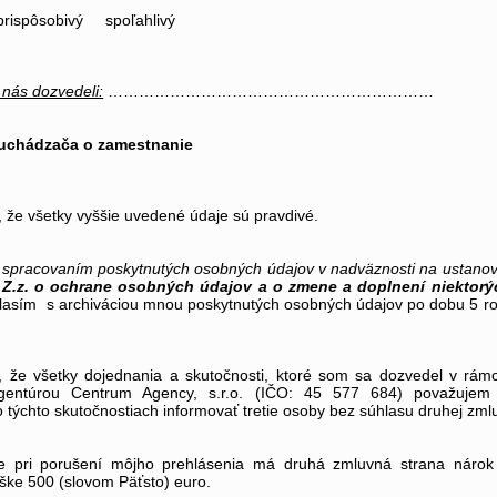
prispôsobivý spoľahlivý
 nás dozvedeli:
………………………………………………………
 uchádzača o zamestnanie
 že všetky vyššie uvedené údaje sú pravdivé.
 spracovaním poskytnutých osobných údajov v nadväznosti na ustano
 Z.z.
o ochrane osobných údajov a o zmene a doplnení niektor
lasím s archiváciou mnou poskytnutých osobných údajov po dobu 5 r
, že všetky dojednania a skutočnosti, ktoré som sa dozvedel v rám
gentúrou Centrum Agency, s.r.o. (IČO: 45 577 684) považujem
týchto skutočnostiach informovať tretie osoby bez súhlasu druhej zmlu
e pri porušení môjho prehlásenia má druhá zmluvná strana náro
ške 500 (slovom Päťsto) euro.