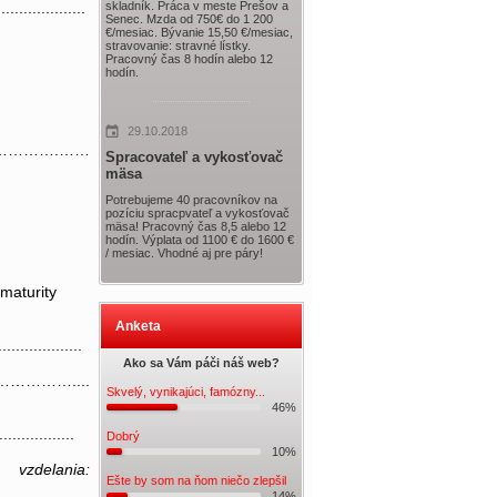
skladník. Práca v meste Prešov a
....................
Senec. Mzda od 750€ do 1 200
€/mesiac. Bývanie 15,50 €/mesiac,
stravovanie: stravné lístky.
Pracovný čas 8 hodín alebo 12
hodín.
29.10.2018
…………@…………….……
Spracovateľ a vykosťovač
mäsa
Potrebujeme 40 pracovníkov na
pozíciu spracpvateľ a vykosťovač
mäsa! Pracovný čas 8,5 alebo 12
hodín. Výplata od 1100 € do 1600 €
/ mesiac. Vhodné aj pre páry!
z maturity
Anketa
...................
Ako sa Vám páči náš web?
………....
Skvelý, vynikajúci, famózny...
46%
............
Dobrý
10%
ania:
Ešte by som na ňom niečo zlepšil
14%