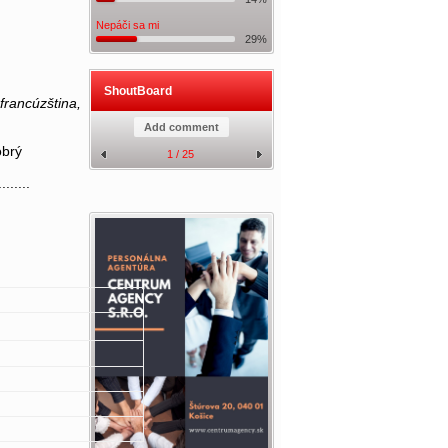
Nepáči sa mi
29%
ShoutBoard
francúzština,
Add comment
brý
1 / 25
.....