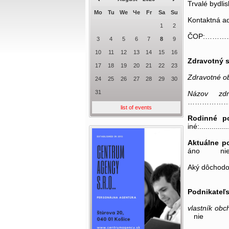
Trvalé bydlisko
Mo
Tu
We
Че
Fr
Sa
Su
Kontaktná adr
1
2
ČOP:…………
3
4
5
6
7
8
9
10
11
12
13
14
15
16
Zdravotný 
17
18
19
20
21
22
23
Zdravotné 
24
25
26
27
28
29
30
31
Názov zdra
……………
list of events
Rodinné po
iné:...............
Aktuálne p
áno 
Aký dôchodok: ....
Podnikateľs
vlastník obc
nie