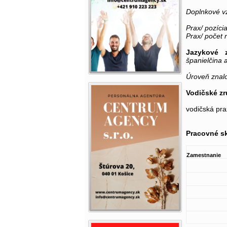
Doplnkové v
Prax/ pozícia
Prax/ počet 
Jazykové z
španielčina a
Úroveň znalo
Vodičské zr
vodičská 
Pracovné s
Zamestnanie