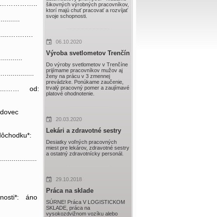
PSČ: ..…………………..
šikovných výrobných pracovníkov,
ktorí majú chuť pracovať a rozvíjať
svoje schopnosti.
........
...…….….
06.10.2020
Výroba svetlometov Trenčín
.......
Do výroby svetlometov v Trenčíne
prijímame pracovníkov mužov aj
.........
ženy na prácu v 3 zmennej
prevádzke. Ponúkame zaučenie,
trvalý pracovný pomer a zaujímavé
..…… od:
platové ohodnotenie.
 vdovec
20.03.2020
Lekári a zdravotné sestry
ôchodku*:
Desiatky voľných pracovných
miest pre lekárov, zdravotné sestry
a ostatný zdravotnícky personál.
..................
29.10.2018
Práca na sklade
sti*: áno
SÚRNE! Práca V LOGISTICKOM
SKLADE, práca na
vysokozdvižnom vozíku alebo